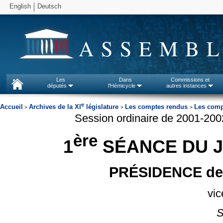
English
Deutsch
ASSEMBL
Les
Dans
Commissions et
députés
l'Hémicycle
autres instances
e
Accueil
Archives de la XI
législature
Les comptes rendus
Les comp
>
>
>
Session ordinaire de 2001-20
ère
1
SÉANCE DU J
PRÉSIDENCE de 
vic
S