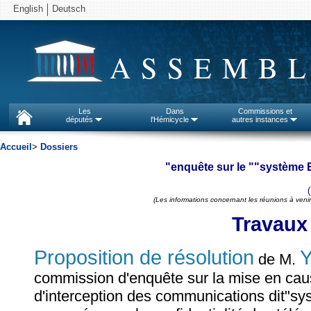
English
Deutsch
ASSEMBL
Les
Dans
Commissions et
députés
l'Hémicycle
autres instances
Accueil
>
Dossiers
"enquête sur le ""système 
(Les informations concernant les réunions à venir
Travaux
Proposition de résolution
Y
de M.
commission d'enquête sur la mise en caus
d'interception des communications dit"s