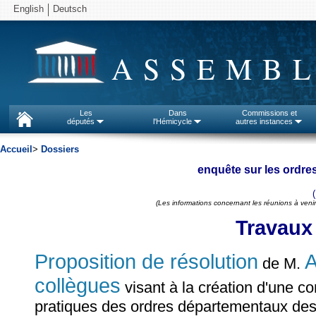
English
Deutsch
ASSEMBL
Les
Dans
Commissions et
députés
l'Hémicycle
autres instances
Accueil
>
Dossiers
enquête sur les ordr
(Les informations concernant les réunions à venir
Travaux
Proposition de résolution
A
de M.
collègues
visant à la création d'une co
pratiques des ordres départementaux des