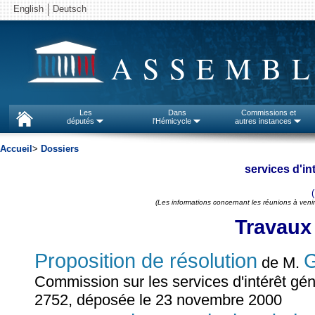
English
Deutsch
ASSEMBL
Les
Dans
Commissions et
députés
l'Hémicycle
autres instances
Accueil
>
Dossiers
services d'in
(Les informations concernant les réunions à venir
Travaux
Proposition de résolution
de M.
Commission sur les services d'intérêt gé
2752, déposée le 23 novembre 2000