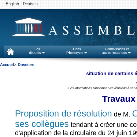
English
Deutsch
ASSEMBL
Les
Dans
Commissions et
députés
l'Hémicycle
autres instances
Accueil
>
Dossiers
situation de certains 
(Les informations concernant les réunions à venir
Travaux
Proposition de résolution
de M.
ses collègues
tendant à créer une co
d'application de la circulaire du 24 juin 1