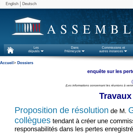
English
Deutsch
ASSEMBL
Les
Dans
Commissions et
députés
l'Hémicycle
autres instances
Accueil
>
Dossiers
enquête sur les per
(Les informations concernant les réunions à venir
Travaux
Proposition de résolution
de M.
collègues
tendant à créer une commiss
responsabilités dans les pertes enregistr