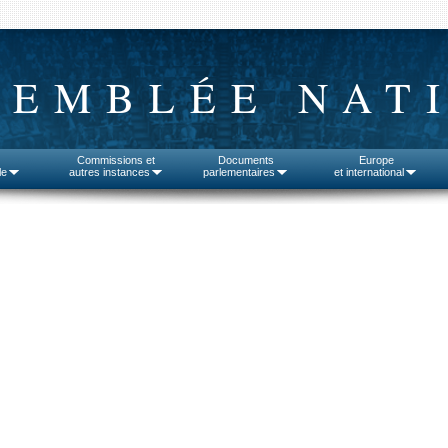
SEMBLÉE NAT
Commissions et
Documents
Europe
le
autres instances
parlementaires
et international