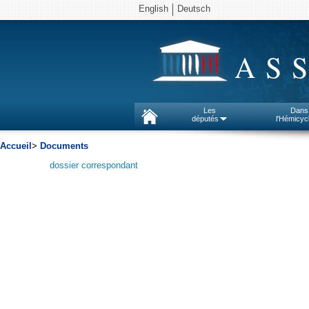
English
Deutsch
AS
Les
Dans
députés
l'Hémicyc
Accueil
>
Documents
dossier correspondant