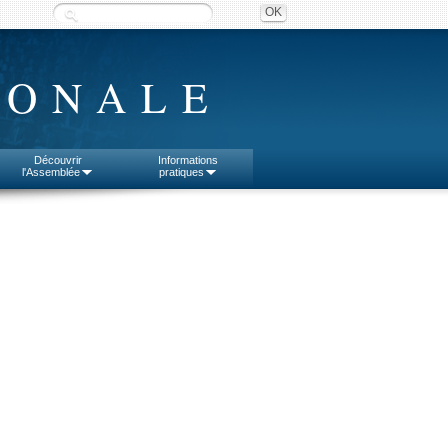
IONALE
Découvrir
Informations
l'Assemblée
pratiques