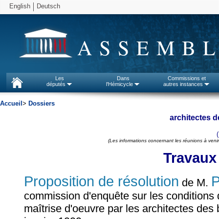
English
Deutsch
ASSEMBL
Les
Dans
Commissions et
députés
l'Hémicycle
autres instances
Accueil
>
Dossiers
architectes 
(Les informations concernant les réunions à venir
Travaux
Proposition de résolution
P
de M.
commission d'enquête sur les conditions
maîtrise d'oeuvre par les architectes des