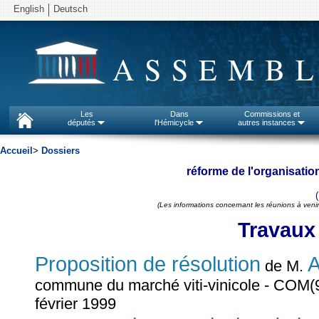
English
Deutsch
ASSEMBL
Les
Dans
Commissions et
députés
l'Hémicycle
autres instances
Accueil
>
Dossiers
réforme de l'organisati
(Les informations concernant les réunions à venir
Travaux
Proposition de résolution
A
de M.
commune du marché viti-vinicole - COM(9
février 1999