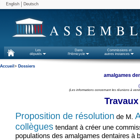
English
Deutsch
ASSEMBL
Les
Dans
Commissions et
députés
l'Hémicycle
autres instances
Accueil
>
Dossiers
amalgames dent
(Les informations concernant les réunions à venir
Travaux
Proposition de résolution
A
de M.
collègues
tendant à créer une commiss
populations des amalgames dentaires à bas