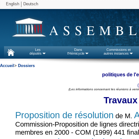
English
Deutsch
ASSEMBL
Les
Dans
Commissions et
députés
l'Hémicycle
autres instances
Accueil
>
Dossiers
politiques de l
(Les informations concernant les réunions à venir
Travaux
Proposition de résolution
A
de M.
Commission-Proposition de lignes directri
membres en 2000 - COM (1999) 441 final