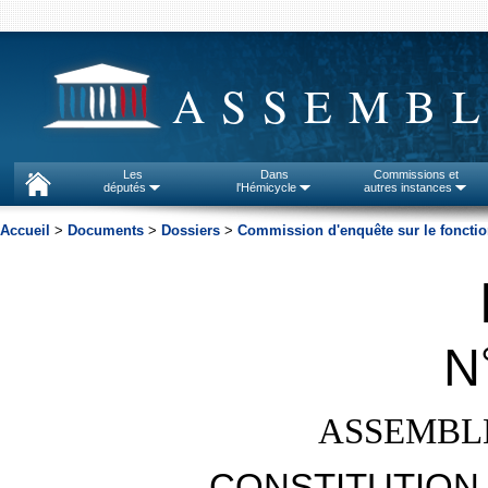
ASSEMBL
Les
Dans
Commissions et
députés
l'Hémicycle
autres instances
Accueil
>
Documents
>
Dossiers
>
Commission d'enquête sur le fonctio
N
ASSEMBL
CONSTITUTION 