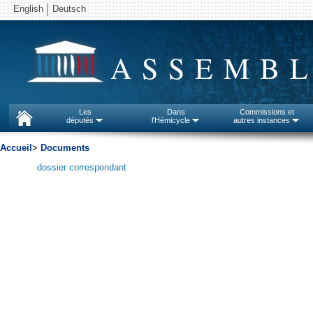
English
Deutsch
ASSEMBL
Les
Dans
Commissions et
députés
l'Hémicycle
autres instances
Accueil
>
Documents
dossier correspondant