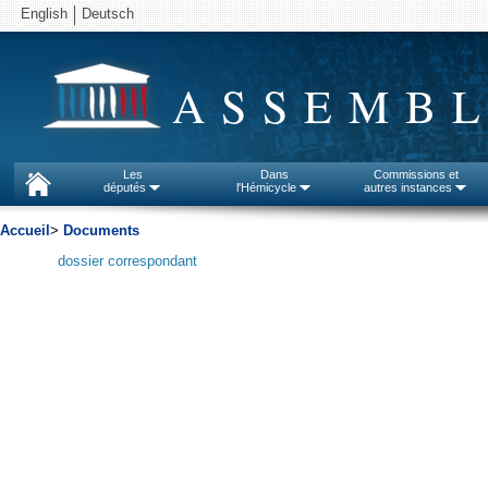
English
Deutsch
ASSEMBL
Les
Dans
Commissions et
députés
l'Hémicycle
autres instances
Accueil
>
Documents
dossier correspondant