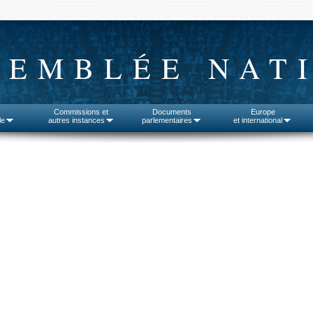
SEMBLÉE NAT
Commissions et
Documents
Europe
le
autres instances
parlementaires
et international