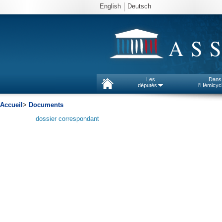
English
Deutsch
AS
Les
Dans
députés
l'Hémicyc
Accueil
>
Documents
dossier correspondant