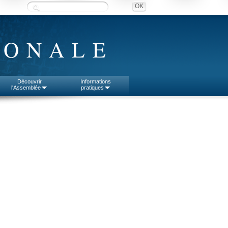
IONALE
Découvrir
Informations
l'Assemblée
pratiques