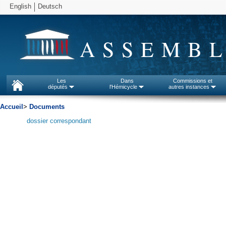
English
Deutsch
ASSEMBL
Les
Dans
Commissions et
députés
l'Hémicycle
autres instances
Accueil
>
Documents
dossier correspondant