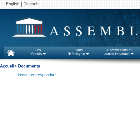
English
Deutsch
ASSEMBL
Les
Dans
Commissions et
députés
l'Hémicycle
autres instances
Accueil
>
Documents
dossier correspondant