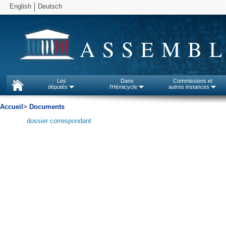
English
Deutsch
ASSEMBL
Les
Dans
Commissions et
députés
l'Hémicycle
autres instances
Accueil
>
Documents
dossier correspondant