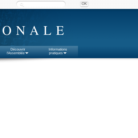
IONALE
Découvrir
Informations
l'Assemblée
pratiques