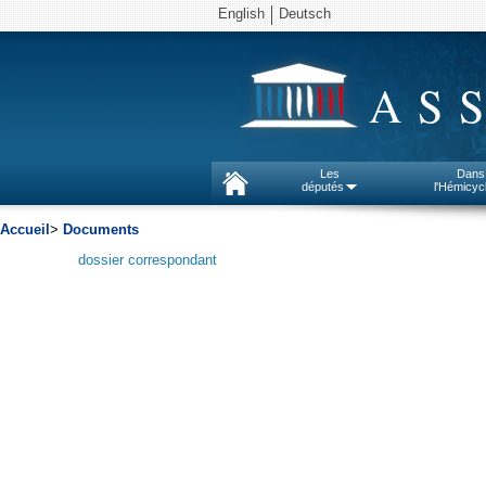
English
Deutsch
AS
Les
Dans
députés
l'Hémicyc
Accueil
>
Documents
dossier correspondant