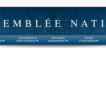
SEMBLÉE NAT
Commissions et
Documents
Europe
le
autres instances
parlementaires
et international