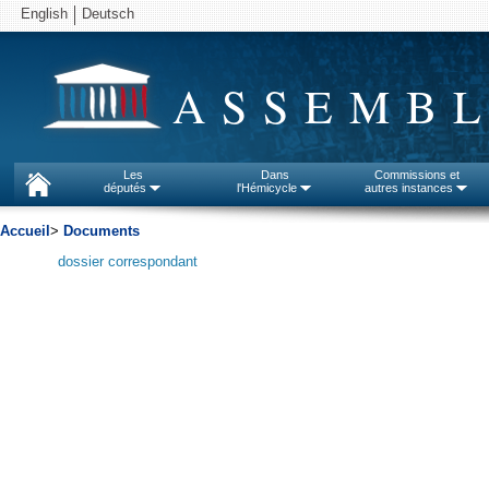
English
Deutsch
ASSEMBL
Les
Dans
Commissions et
députés
l'Hémicycle
autres instances
Accueil
>
Documents
dossier correspondant