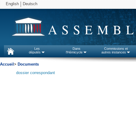
English
Deutsch
ASSEMBL
Les
Dans
Commissions et
députés
l'Hémicycle
autres instances
Accueil
>
Documents
dossier correspondant