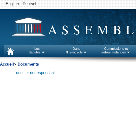
English
Deutsch
ASSEMBL
Les
Dans
Commissions et
députés
l'Hémicycle
autres instances
Accueil
>
Documents
dossier correspondant