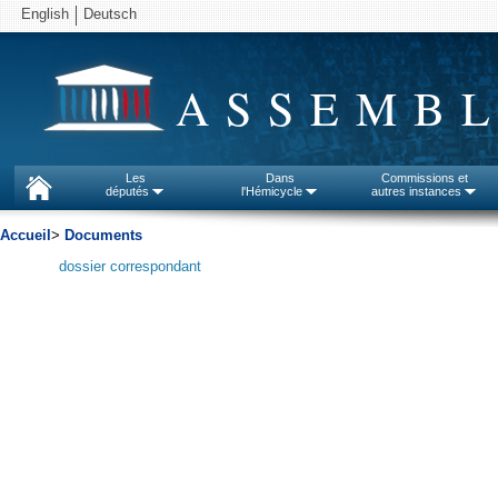
English
Deutsch
ASSEMBL
Les
Dans
Commissions et
députés
l'Hémicycle
autres instances
Accueil
>
Documents
dossier correspondant