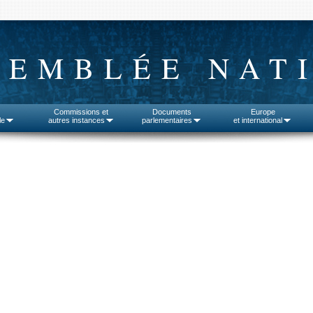
SEMBLÉE NAT
Commissions et
Documents
Europe
le
autres instances
parlementaires
et international