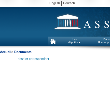
English
Deutsch
AS
Les
Dans
députés
l'Hémicyc
Accueil
>
Documents
dossier correspondant