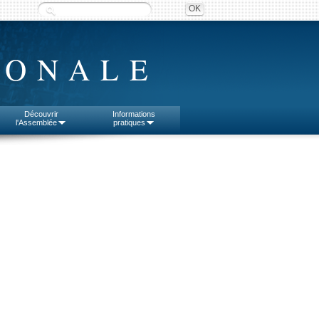
IONALE
Découvrir
Informations
l'Assemblée
pratiques