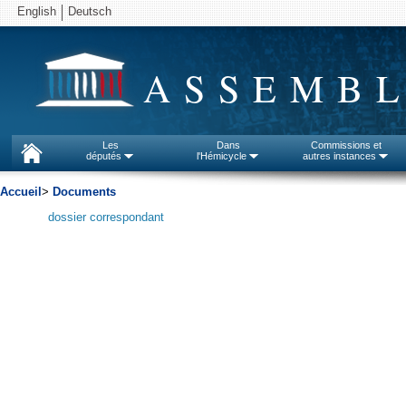
English
Deutsch
ASSEMBL
Les
Dans
Commissions et
députés
l'Hémicycle
autres instances
Accueil
>
Documents
dossier correspondant