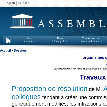
English
Deutsch
ASSEMBL
Les
Dans
Commissions et
députés
l'Hémicycle
autres instances
Accueil
>
Dossiers
organismes g
(Les informations concernant les réunions à venir
Travaux
Proposition de résolution
A
de M.
collègues
tendant à créer une commiss
génétiquement modifiés, les infractions co