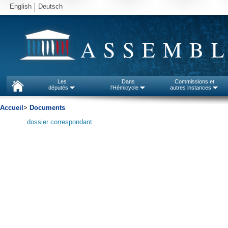
English
Deutsch
ASSEMBL
Les
Dans
Commissions et
députés
l'Hémicycle
autres instances
Accueil
>
Documents
dossier correspondant