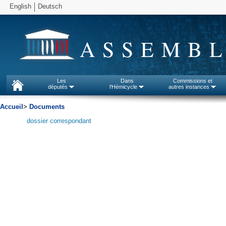
English
Deutsch
ASSEMBL
Les
Dans
Commissions et
députés
l'Hémicycle
autres instances
Accueil
>
Documents
dossier correspondant