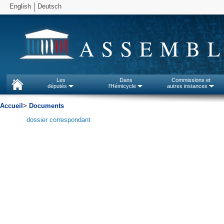
English
Deutsch
ASSEMBL
Les
Dans
Commissions et
députés
l'Hémicycle
autres instances
Accueil
>
Documents
dossier correspondant