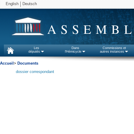
English
Deutsch
ASSEMBL
Les
Dans
Commissions et
députés
l'Hémicycle
autres instances
Accueil
>
Documents
dossier correspondant