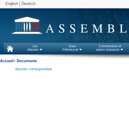
English
Deutsch
ASSEMBL
Les
Dans
Commissions et
députés
l'Hémicycle
autres instances
Accueil
>
Documents
dossier correspondant