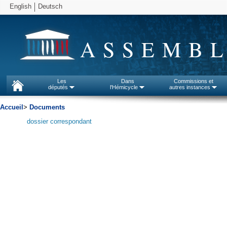
English
Deutsch
ASSEMBL
Les
Dans
Commissions et
députés
l'Hémicycle
autres instances
Accueil
>
Documents
dossier correspondant