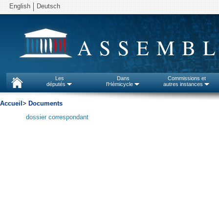
English
Deutsch
ASSEMBL
Les
Dans
Commissions et
députés
l'Hémicycle
autres instances
Accueil
>
Documents
dossier correspondant