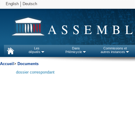
English
Deutsch
ASSEMBL
Les
Dans
Commissions et
députés
l'Hémicycle
autres instances
Accueil
>
Documents
dossier correspondant