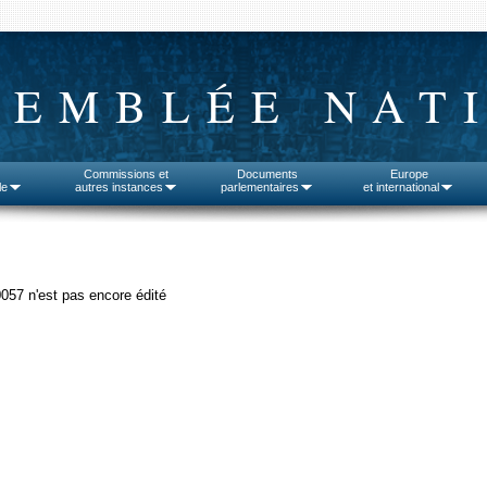
SEMBLÉE NAT
Commissions et
Documents
Europe
le
autres instances
parlementaires
et international
0057 n'est pas encore édité