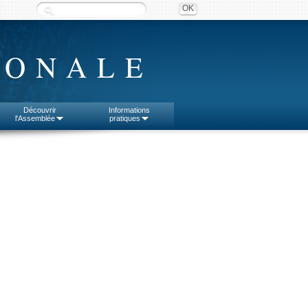
IONALE
Découvrir
Informations
l'Assemblée
pratiques