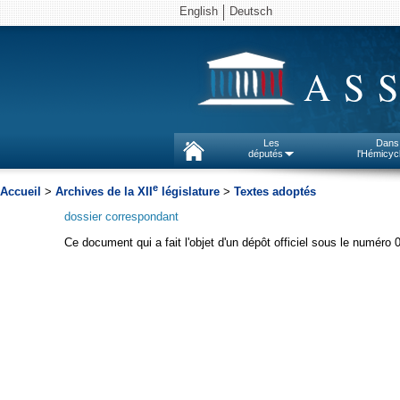
English
Deutsch
AS
Les
Dans
députés
l'Hémicyc
e
Accueil
>
Archives de la XII
législature
>
Textes adoptés
dossier correspondant
Ce document qui a fait l'objet d'un dépôt officiel sous le numéro 