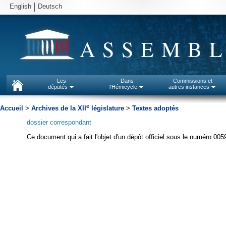
English
Deutsch
ASSEMBL
Les
Dans
Commissions et
députés
l'Hémicycle
autres instances
e
Accueil
>
Archives de la XII
législature
>
Textes adoptés
dossier correspondant
Ce document qui a fait l'objet d'un dépôt officiel sous le numéro 005