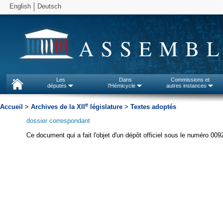
English
Deutsch
ASSEMBL
Les
Dans
Commissions et
députés
l'Hémicycle
autres instances
e
Accueil
>
Archives de la XII
législature
>
Textes adoptés
dossier correspondant
Ce document qui a fait l'objet d'un dépôt officiel sous le numéro 009