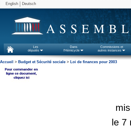
English
Deutsch
ASSEMBL
Les
Dans
Commissions et
députés
l'Hémicycle
autres instances
Accueil
>
Budget et Sécurité sociale
>
Loi de finances pour 2003
mis
le 7