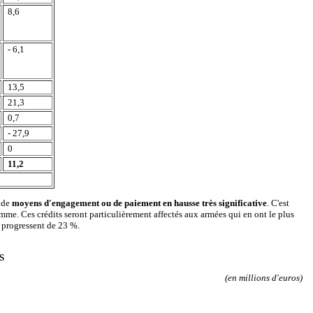
8,6
- 6,1
13,5
21,3
0,7
- 27,9
0
11,2
s de
moyens d'engagement ou de paiement en hausse très significative
. C'est
mme. Ces crédits seront particulièrement affectés aux armées qui en ont le plus
r progressent de 23 %.
S
(en millions d'euros)