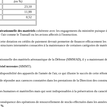
(en %)
23,10
11,99
0,52
pérationnelle des matériels
cohérente avec les engagements du ministère puisque de
l'air comme le Transall ou les avions affectés à l'instruction.
ette dotation en crédits de paiement devrait permettre de financer efficacement les 
e structures interarmées consacrées à la maintenance de certaines catégories de matér
rationnelle des matériels aéronautique de la Défense (SIMMAD), il y a maintenant d
riel terrestre
(SIMMT).
onibilité des appareils de l'armée de l'air, ce qui illustre le succès de cette réfo
 de répondre aux carences constatées dans les prestations de la Direction des construct
urces humaines et matérielles mais qui sont indispensables à la préservation du cara
 conséquence des opérations de renouvellement de stocks effectuées dans les années
3 %
.