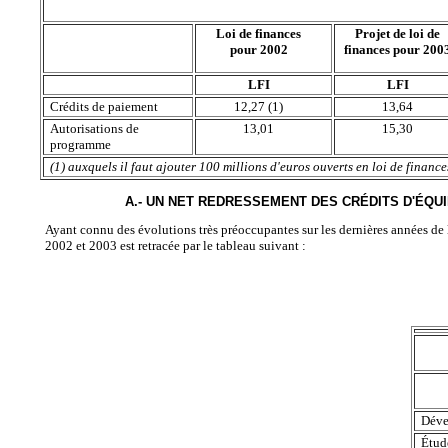
Loi de finances
Projet de loi de
pour 2002
finances pour 200
LFI
LFI
Crédits de paiement
12,27 (1)
13,64
Autorisations de
13,01
15,30
programme
(1) auxquels il faut ajouter 100 millions d'euros ouverts en loi de finances
A.- UN NET REDRESSEMENT DES CRÉDITS D'ÉQU
Ayant connu des évolutions très préoccupantes sur les dernières années de
2002 et 2003 est retracée par le tableau suivant :
Déve
Étud