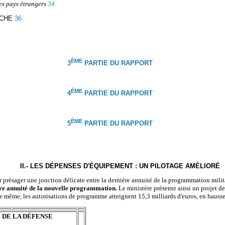
es pays étrangers
34
RCHE
36
ÈME
3
PARTIE DU RAPPORT
ÈME
4
PARTIE DU RAPPORT
ÈME
5
PARTIE DU RAPPORT
II.-
LES DÉPENSES D'ÉQUIPEMENT : UN PILOTAGE AMÉLIORÉ
r présager une jonction délicate entre la dernière annuité de la programmation mil
re annuité de la nouvelle programmation.
Le ministère présente ainsi un projet d
De même, les autorisations de programme atteignent 15,3 milliards d'euros, en hauss
 DE LA DÉFENSE