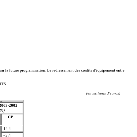
par la future programmation. Le redressement des crédits d'équipement entre
ÛTS
(en millions d'euros)
 2003-2002
 %)
CP
14,4
- 3,4