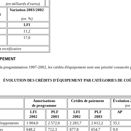
(en milliards d'euros)
Variation 2003/2002
3
(en %)
LFI
11,2
17,6
 rectificative
IPEMENT
 la programmation 1997-2002, les crédits d'équipement sont une priorité consacrée 
ÉVOLUTION DES CRÉDITS D'ÉQUIPEMENT PAR CATÉGORIES DE CO
Autorisations
Crédits de paiement
Évolution
de programme
(en
LFI
PLF
LFI
PLF
AP
2002
2003
2002
2003
loppements
1.904,0
2.572,6
2.283,7
2.612,2
35,1
es
648,2
712,3
677,8
654,7
9,9