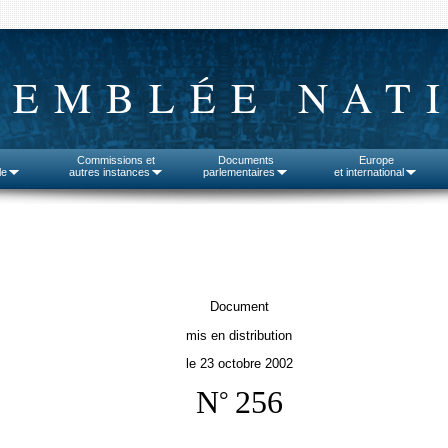
SEMBLÉE NAT
Commissions et
Documents
Europe
le
autres instances
parlementaires
et international
Document
mis en distribution
le 23 octobre 2002
N
256
°
______