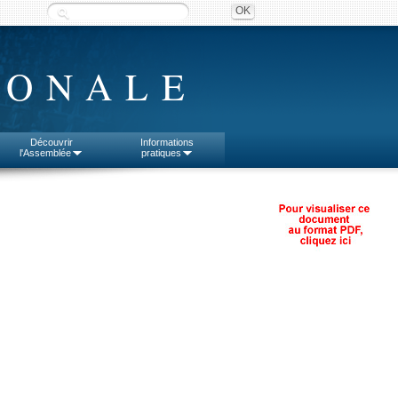
IONALE
Découvrir
Informations
l'Assemblée
pratiques