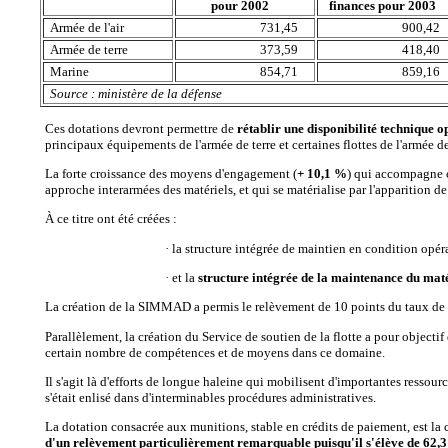
pour 2002
finances pour 2003
Armée de l'air
731,45
900,42
Armée de terre
373,59
418,40
Marine
854,71
859,16
Source : ministère de la défense
Ces dotations devront permettre de
rétablir une disponibilité technique o
principaux équipements de l'armée de terre et certaines flottes de l'armée de 
La forte croissance des moyens d'engagement (
+ 10,1 %
) qui accompagne c
approche interarmées des matériels, et qui se matérialise par l'apparition d
À ce titre ont été créées :
· la structure intégrée de maintien en condition opé
· et la
structure intégrée de la maintenance du maté
La création de la SIMMAD a permis le relèvement de 10 points du taux de disp
Parallèlement, la création du Service de soutien de la flotte a pour objectif
certain nombre de compétences et de moyens dans ce domaine.
Il s'agit là d'efforts de longue haleine qui mobilisent d'importantes resso
s'était enlisé dans d'interminables procédures administratives.
La dotation consacrée aux munitions, stable en crédits de paiement, est la
d'un relèvement particulièrement remarquable puisqu'il s'élève de 62,