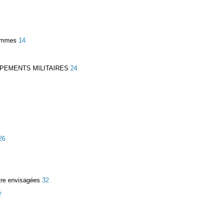
rammes
14
PEMENTS MILITAIRES
24
26
tre envisagées
32
2