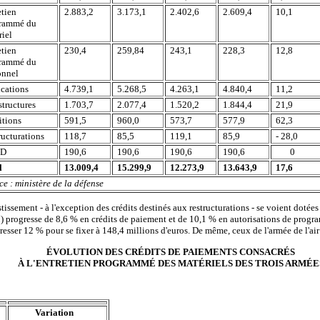
etien
2.883,2
3.173,1
2.402,6
2.609,4
10,1
rammé du
iel
etien
230,4
259,84
243,1
228,3
12,8
rammé du
onnel
ications
4.739,1
5.268,5
4.263,1
4.840,4
11,2
structures
1.703,7
2.077,4
1.520,2
1.844,4
21,9
tions
591,5
960,0
573,7
577,9
62,3
ructurations
118,7
85,5
119,1
85,9
- 28,0
D
190,6
190,6
190,6
190,6
0
l
13.009,4
15.299,9
12.273,9
13.643,9
17,6
e : ministère de la défense
tissement - à l'exception des crédits destinés aux restructurations - se voient dotée
) progresse de 8,6 % en crédits de paiement et de 10,1 % en autorisations de progra
resser 12 % pour se fixer à 148,4 millions d'euros. De même, ceux de l'armée de l'ai
ÉVOLUTION DES CRÉDITS DE PAIEMENTS CONSACRÉS
À L'ENTRETIEN PROGRAMMÉ DES MATÉRIELS DES TROIS ARMÉE
Variation