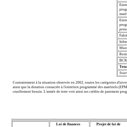
Entr
prog
matér
Entr
prog
pers
Fabr
Infra
Muni
Rest
BCR
Tota
Sourc
Contrairement à la situation observée en 2002, toutes les catégories d'inves
ainsi que la dotation consacrée à l'entretien programmé des matériels (EPM
cruellement besoin. L'armée de terre voit ainsi ses crédits de paiement prog
Loi de finances
Projet de loi de