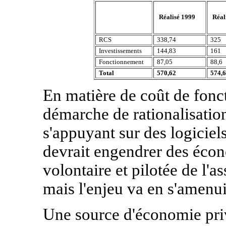
Réalisé 1999
Réal
RCS
338,74
325
Investissements
144,83
161
Fonctionnement
87,05
88,6
Total
570,62
574,6
En matière de coût de fon
démarche de rationalisatio
s'appuyant sur des logiciels
devrait engendrer des écono
volontaire et pilotée de l'a
mais l'enjeu va en s'amenui
Une source d'économie priv