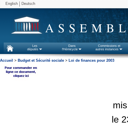
English
Deutsch
ASSEMBL
Les
Dans
Commissions et
députés
l'Hémicycle
autres instances
Accueil
>
Budget et Sécurité sociale
>
Loi de finances pour 2003
mis
le 