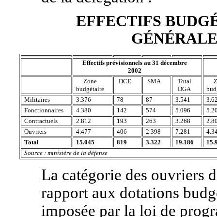
EFFECTIFS BUDGÉ
GÉNÉRALE
Effectifs prévisionnels au 31 décembre
2002
Zone
DCE
SMA
Total
Z
budgétaire
DGA
bud
Militaires
3.376
78
87
3.541
3.6
Fonctionnaires
4.380
142
574
5.096
5.2
Contractuels
2.812
193
263
3.268
2.8
Ouvriers
4.477
406
2.398
7.281
4.3
Total
15.045
819
3.322
19.186
15.
Source : ministère de la défense
La catégorie des ouvriers d
rapport aux dotations budgét
imposée par la loi de prog