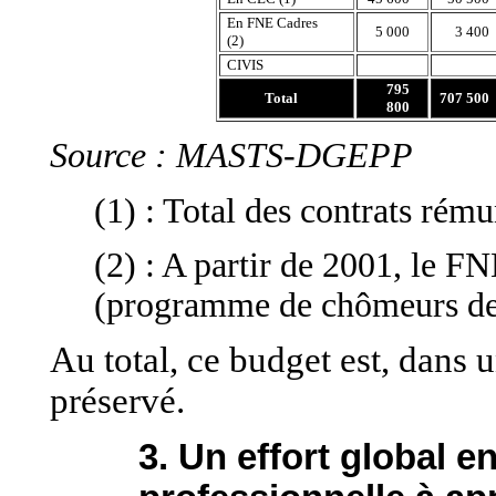
En FNE Cadres
5 000
3 400
(2)
CIVIS
795
Total
707 500
800
Source : MASTS-DGEPP
(1) : Total des contrats rém
(2) : A partir de 2001, le F
(programme de chômeurs de
Au total, ce budget est, dans 
préservé.
3. Un effort global e