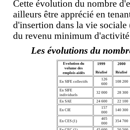
Cette évolution du nombre d'e
ailleurs être apprécié en tena
d'insertion dans la vie social
du revenu minimum d'activité
Les évolutions du nombre
Evolution du
1999
2000
volume des
Réalisé
Réalisé
emplois aidés
126
En SIFE collectifs
108 200
600
En SIFE
32 000
28 300
individuels
En SAE
24 600
22 100
157
En CIE
140 300
000
405
En CES (1)
354 700
000
En CEC (1)
45 600
50 500