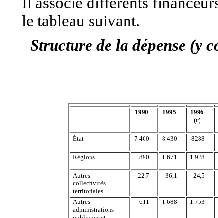
Il associe différents financeurs
le tableau suivant.
Structure de la dépense (y 
1990
1995
1996
(r)
État
7 460
8 430
8288
Régions
890
1 671
1 928
Autres
22,7
36,1
24,5
collectivités
territoriales
Autres
611
1 688
1 753
administrations
publiques et