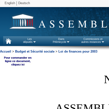
English
Deutsch
ASSEMBL
Les
Dans
Commissions et
députés
l'Hémicycle
autres instances
Accueil
>
Budget et Sécurité sociale
>
Loi de finances pour 2003
ASSEMBL