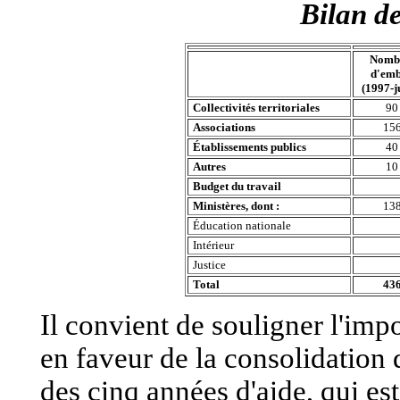
Bilan d
Nombr
d'em
(1997-j
Collectivités territoriales
90
Associations
15
Établissements publics
40
Autres
10
Budget du travail
Ministères, dont :
13
Éducation nationale
Intérieur
Justice
Total
43
Il convient de souligner l'impo
en faveur de la consolidation 
des cinq années d'aide, qui est