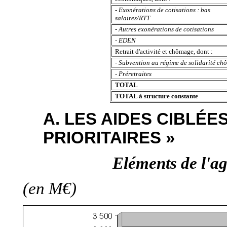
- Exonérations de cotisations : bas
salaires/RTT
- Autres exonérations de cotisations
- EDEN
Retrait d'activité et chômage, dont :
- Subvention au régime de solidarité c
- Préretraites
TOTAL
TOTAL à structure constante
A. LES AIDES CIBLÉE
PRIORITAIRES »
Eléments de l'ag
(en M€)