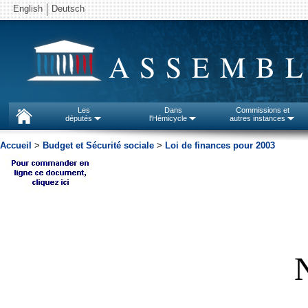
English
Deutsch
ASSEMBL
Les
Dans
Commissions et
députés
l'Hémicycle
autres instances
Accueil
>
Budget et Sécurité sociale
>
Loi de finances pour 2003