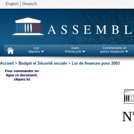
English
Deutsch
ASSEMBL
Les
Dans
Commissions et
députés
l'Hémicycle
autres instances
Accueil
>
Budget et Sécurité sociale
>
Loi de finances pour 2003
N