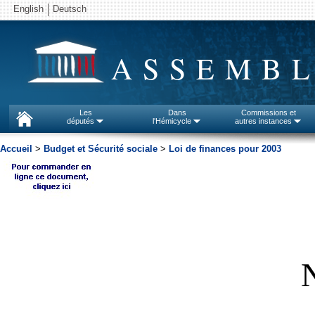
English
Deutsch
ASSEMBL
Les
Dans
Commissions et
députés
l'Hémicycle
autres instances
Accueil
>
Budget et Sécurité sociale
>
Loi de finances pour 2003