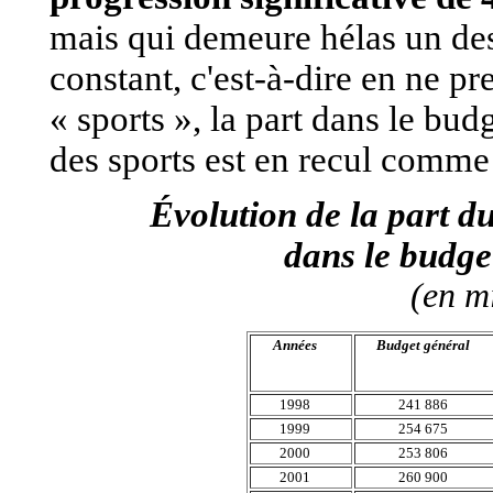
mais qui demeure hélas un des
constant, c'est-à-dire en ne p
« sports », la part dans le bud
des sports est en recul comme 
Évolution de la part d
dans le budge
(en m
Années
Budget général
1998
241 886
1999
254 675
2000
253 806
2001
260 900