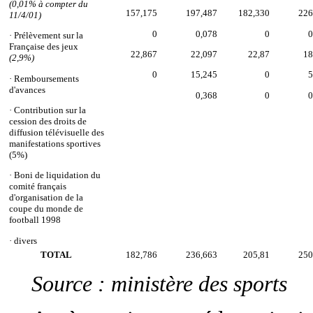
(0,01% à compter du
157,175
197,487
182,330
226
11/4/01)
0
0,078
0
0
·
Prélèvement sur la
Française des jeux
22,867
22,097
22,87
18
(2,9%)
0
15,245
0
5
·
Remboursements
d'avances
0,368
0
0
· Contribution sur la
cession des droits de
diffusion télévisuelle des
manifestations sportives
(5%)
· Boni de liquidation du
comité français
d'organisation de la
coupe du monde de
football 1998
· divers
TOTAL
182,786
236,663
205,81
250
Source : ministère des sports