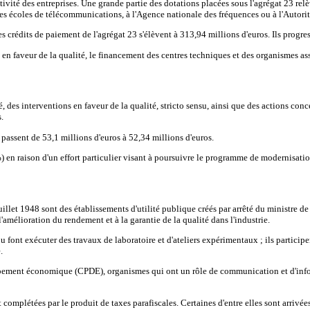
tivité des entreprises. Une grande partie des dotations placées sous l'agrégat 23 re
 des écoles de télécommunications, à l'Agence nationale des fréquences ou à l'Autor
 crédits de paiement de l'agrégat 23 s'élèvent à 313,94 millions d'euros. Ils progre
e en faveur de la qualité, le financement des centres techniques et des organismes ass
 des interventions en faveur de la qualité, stricto sensu, ainsi que des actions conce
.
 passent de 53,1 millions d'euros à 52,34 millions d'euros.
en raison d'un effort particulier visant à poursuivre le programme de modernisatio
illet 1948 sont des établissements d'utilité publique créés par arrêté du ministre de 
'amélioration du rendement et à la garantie de la qualité dans l'industrie.
t ou font exécuter des travaux de laboratoire et d'ateliers expérimentaux ; ils particip
.
pement économique (CPDE), organismes qui ont un rôle de communication et d'inform
complétées par le produit de taxes parafiscales. Certaines d'entre elles sont arrivée