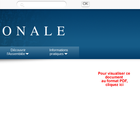
IONALE
Découvrir
Informations
l'Assemblée
pratiques