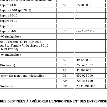
chapitre 44-80
AP
- 5 500 000
chapitre 43-01 (plf 2003)
-
chapitre 36-10
-
chapitre 36-10
-
chapitre 36-10
-
chapitre 34-98
CP
- 422 707 212
-06 (intégralité)
-
cle 10 chapitre 41-10 (PLF 2003,
-
oupé sur l'article 71 du chapitre 36-10
s le PLF 2004)
-04 (intégralité)
-
AP
49 523 000
l'industrie)
CP
258 493 307
AP
42 993 000
ment des mutations industrielles
CP
652 025 000
AP
723 488 000
l'industrie
CP
2 031 896 393
SURES DESTINÉES À AMÉLIORER L'ENVIRONNEMENT DES ENTREPRIS