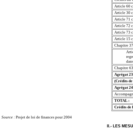
Article 60 
Article 30 
Article 71 
Article 72 
Article 73 
Article 15 
Chapitre 37
Arti
regr
dan
Chapitre 63
Agrégat 23
(Crédits de 
Agrégat 24
Accompagne
TOTAL :
Crédits de 
Source :
Projet de loi de finances pour 2004
II.- LES ME