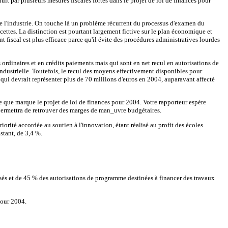
it par plusieurs mesures fiscales fortes dans le projet de loi de finances pour
 de l'industrie. On touche là un problème récurrent du processus d'examen du
cettes. La distinction est pourtant largement fictive sur le plan économique et
fiscal est plus efficace parce qu'il évite des procédures administratives lourdes
 ordinaires et en crédits paiements mais qui sont en net recul en autorisations de
dustrielle. Toutefois, le recul des moyens effectivement disponibles pour
 qui devrait représenter plus de 70 millions d'euros en 2004, auparavant affecté
lle que marque le projet de loi de finances pour 2004. Votre rapporteur espère
 permettra de retrouver des marges de man_uvre budgétaires.
orité accordée au soutien à l'innovation, étant réalisé au profit des écoles
stant, de 3,4 %.
isés et de 45 % des autorisations de programme destinées à financer des travaux
pour 2004.