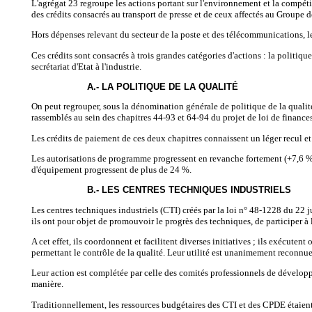
L'agrégat 23 regroupe les actions portant sur l'environnement et la compéti
des crédits consacrés au transport de presse et de ceux affectés au Groupe
Hors dépenses relevant du secteur de la poste et des télécommunications, les
Ces crédits sont consacrés à trois grandes catégories d'actions : la politiqu
secrétariat d'Etat à l'industrie.
A.- LA POLITIQUE DE LA QUALITÉ
On peut regrouper, sous la dénomination générale de politique de la qualité,
rassemblés au sein des chapitres 44-93 et 64-94 du projet de loi de finances
Les crédits de paiement de ces deux chapitres connaissent un léger recul et
Les autorisations de programme progressent en revanche fortement (+7,6 %) 
d'équipement progressent de plus de 24 %.
B.- LES CENTRES TECHNIQUES INDUSTRIELS
Les centres techniques industriels (CTI) créés par la loi n° 48-1228 du 22 ju
ils ont pour objet de promouvoir le progrès des techniques, de participer à l
A cet effet, ils coordonnent et facilitent diverses initiatives ; ils exécuten
permettant le contrôle de la qualité. Leur utilité est unanimement reconnue
Leur action est complétée par celle des comités professionnels de dévelop
manière.
Traditionnellement, les ressources budgétaires des CTI et des CPDE étaient 