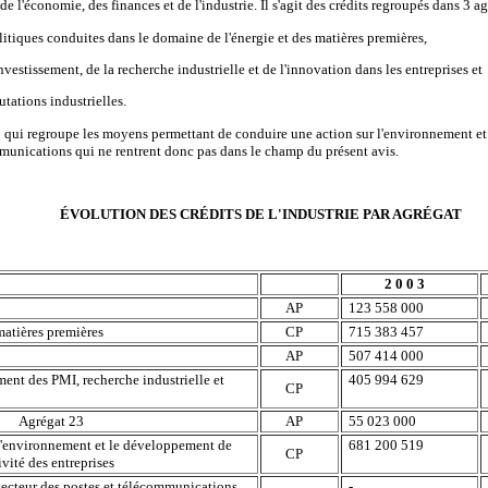
de l'économie, des finances et de l'industrie. Il s'agit des crédits regroupés dans 3 ag
itiques conduites dans le domaine de l'énergie et des matières premières,
vestissement, de la recherche industrielle et de l'innovation dans les entreprises et
tations industrielles.
t 23 qui regroupe les moyens permettant de conduire une action sur l'environnement 
mmunications qui ne rentrent donc pas dans le champ du présent avis.
ÉVOLUTION DES CRÉDITS DE L'INDUSTRIE PAR AGRÉGAT
2 0 0 3
AP
123 558 000
matières premières
CP
715 383 457
AP
507 414 000
nt des PMI, recherche industrielle et
405 994 629
CP
Agrégat 23
AP
55 023 000
l'environnement et le développement de
681 200 519
CP
vité des entreprises
secteur des postes et télécommunications
-