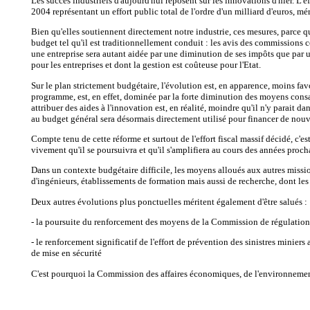
Les succès industriels d'aujourd'hui reposent sur les innovations d'hier. L'
2004 représentant un effort public total de l'ordre d'un milliard d'euros, mér
Bien qu'elles soutiennent directement notre industrie, ces mesures, parce q
budget tel qu'il est traditionnellement conduit : les avis des commissions 
une entreprise sera autant aidée par une diminution de ses impôts que par 
pour les entreprises et dont la gestion est coûteuse pour l'Etat.
Sur le plan strictement budgétaire, l'évolution est, en apparence, moins fav
programme, est, en effet, dominée par la forte diminution des moyens cons
attribuer des aides à l'innovation est, en réalité, moindre qu'il n'y parait
au budget général sera désormais directement utilisé pour financer de nouv
Compte tenu de cette réforme et surtout de l'effort fiscal massif décidé, c'
vivement qu'il se poursuivra et qu'il s'amplifiera au cours des années pro
Dans un contexte budgétaire difficile, les moyens alloués aux autres mission
d'ingénieurs, établissements de formation mais aussi de recherche, dont les
Deux autres évolutions plus ponctuelles méritent également d'être salués :
- la poursuite du renforcement des moyens de la Commission de régulation 
- le renforcement significatif de l'effort de prévention des sinistres mini
de mise en sécurité
C'est pourquoi la Commission des affaires économiques, de l'environnement et