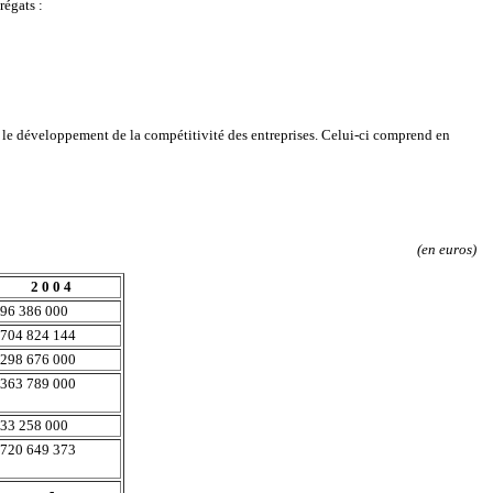
régats :
et le développement de la compétitivité des entreprises. Celui-ci comprend en
(en euros)
2 0 0 4
96 386 000
704 824 144
298 676 000
363 789 000
33 258 000
720 649 373
-