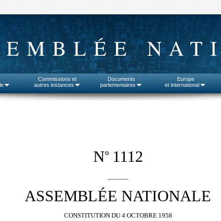
SEMBLÉE NAT
Commissions et
Documents
Europe
le
autres instances
parlementaires
et international
N
1112
°
______
ASSEMBLÉE NATIONALE
CONSTITUTION DU 4 OCTOBRE 1958