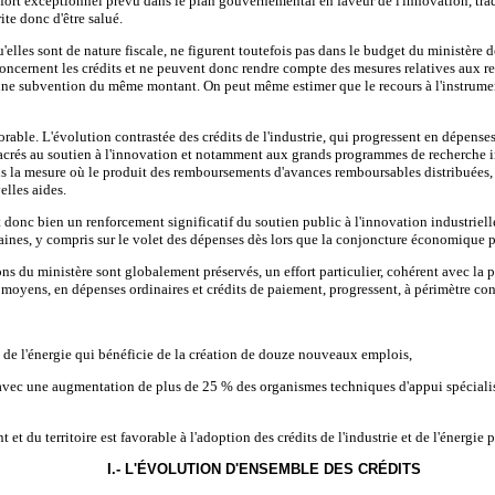
effort exceptionnel prévu dans le plan gouvernemental en faveur de l'innovation, tradu
ite donc d'être salué.
u'elles sont de nature fiscale, ne figurent toutefois pas dans le budget du ministère
concernent les crédits et ne peuvent donc rendre compte des mesures relatives aux re
une subvention du même montant. On peut même estimer que le recours à l'instrument 
orable. L'évolution contrastée des crédits de l'industrie, qui progressent en dépenses
acrés au soutien à l'innovation et notamment aux grands programmes de recherche in
 dans la mesure où le produit des remboursements d'avances remboursables distribuées,
elles aides.
est donc bien un renforcement significatif du soutien public à l'innovation industrie
chaines, y compris sur le volet des dépenses dès lors que la conjoncture économique
s du ministère sont globalement préservés, un effort particulier, cohérent avec la pri
 moyens, en dépenses ordinaires et crédits de paiement, progressent, à périmètre con
de l'énergie qui bénéficie de la création de douze nouveaux emplois,
ers avec une augmentation de plus de 25 % des organismes techniques d'appui spécial
 du territoire est favorable à l'adoption des crédits de l'industrie et de l'énergie 
I.- L'ÉVOLUTION D'ENSEMBLE DES CRÉDITS