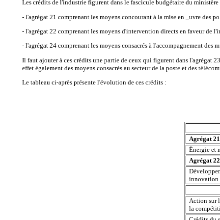
Les crédits de l'industrie figurent dans le fascicule budgétaire du ministère 
- l'agrégat 21 comprenant les moyens concourant à la mise en _uvre des pol
- l'agrégat 22 comprenant les moyens d'intervention directs en faveur de l'in
- l'agrégat 24 comprenant les moyens consacrés à l'accompagnement des mu
Il faut ajouter à ces crédits une partie de ceux qui figurent dans l'agréga
effet également des moyens consacrés au secteur de la poste et des téléco
Le tableau ci-après présente l'évolution de ces crédits :
Agrégat 21
Énergie et 
Agrégat 22
Développeme
innovation
Action sur 
la compétiti
Crédits du 