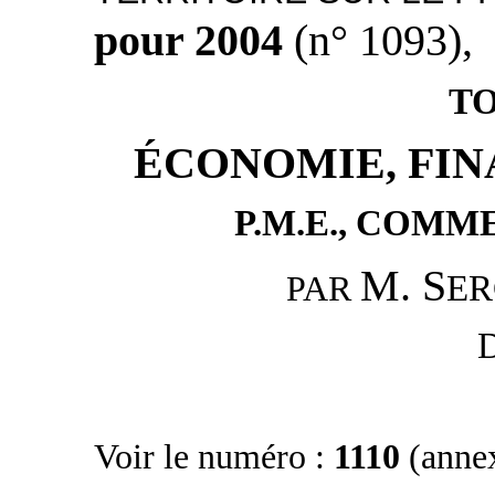
pour 2004
(n° 1093),
TO
ÉCONOMIE, FIN
P.M.E., COMM
M. S
E
PAR
D
Voir le numéro :
1110
(anne