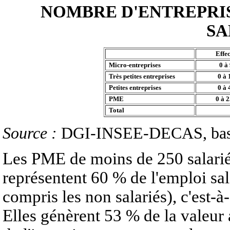
NOMBRE D'ENTREPRIS
SA
Effec
Micro-entreprises
0 à
Très petites entreprises
0 à 
Petites entreprises
0 à 
PME
0 à 
Total
Source :
DGI-INSEE-DECAS, base 
Les PME de moins de 250 salarié
représentent 60 % de l'emploi sal
compris les non salariés), c'est-à
Elles génèrent 53 % de la valeur