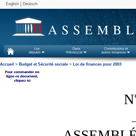
English
Deutsch
ASSEMBL
Les
Dans
Commissions et
députés
l'Hémicycle
autres instances
Accueil
>
Budget et Sécurité sociale
>
Loi de finances pour 2003
N
ASSEMBLÉ