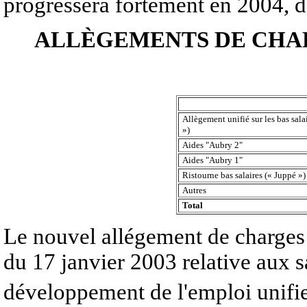
progressera fortement en 2004, de
ALLÈGEMENTS DE CHAR
Allègement unifié sur les bas salai
»)
Aides "Aubry 2"
Aides "Aubry 1"
Ristourne bas salaires (« Juppé »
Autres
Total
Le nouvel allégement de charges su
du 17 janvier 2003 relative aux sa
développement de l'emploi unifie