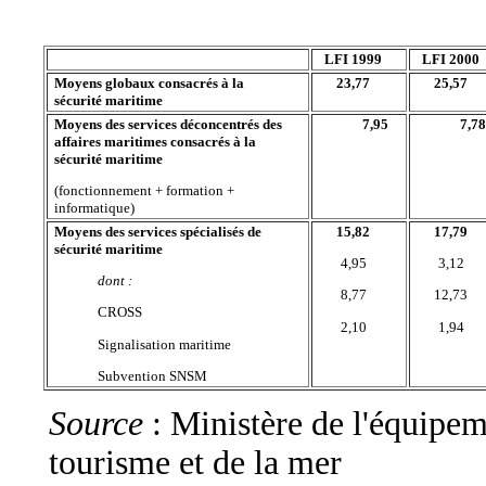
LFI 1999
LFI 2000
Moyens globaux consacrés à la
23,77
25,57
sécurité maritime
Moyens des services déconcentrés des
7,95
7,78
affaires maritimes consacrés à la
sécurité maritime
(fonctionnement + formation +
informatique)
Moyens des services spécialisés de
15,82
17,79
sécurité maritime
4,95
3,12
dont :
8,77
12,73
CROSS
2,10
1,94
Signalisation maritime
Subvention SNSM
Source
: Ministère de l'équipem
tourisme et de la mer