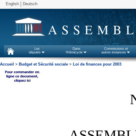
English
Deutsch
ASSEMBL
Les
Dans
Commissions et
députés
l'Hémicycle
autres instances
Accueil
>
Budget et Sécurité sociale
>
Loi de finances pour 2003
ASSEMBL