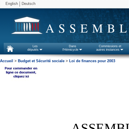
English
Deutsch
ASSEMBL
Les
Dans
Commissions et
députés
l'Hémicycle
autres instances
Accueil
>
Budget et Sécurité sociale
>
Loi de finances pour 2003
ASSEMB