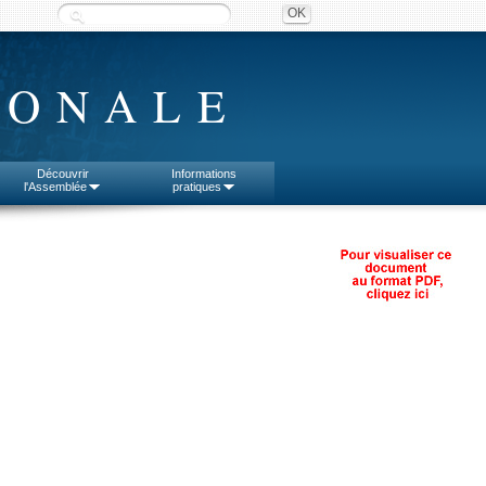
IONALE
Découvrir
Informations
l'Assemblée
pratiques