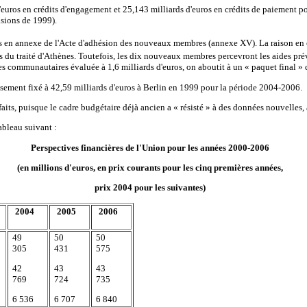
'euros en crédits d'engagement et 25,143 milliards d'euros en crédits de paiement
isions de 1999).
s en annexe de l'Acte d'adhésion des nouveaux membres (annexe XV). La raison en es
ns du traité d'Athènes. Toutefois, les dix nouveaux membres percevront les aides pr
s communautaires évaluée à 1,6 milliards d'euros, on aboutit à un « paquet final » d
ssement fixé à 42,59 milliards d'euros à Berlin en 1999 pour la période 2004-2006.
its, puisque le cadre budgétaire déjà ancien a « résisté » à des données nouvelles, 
ableau suivant :
Perspectives financières de l'Union pour les années 2000-2006
(en millions d'euros, en prix courants pour les cinq premières années,
prix 2004 pour les suivantes)
2004
2005
2006
49
50
50
305
431
575
42
43
43
769
724
735
6 536
6 707
6 840