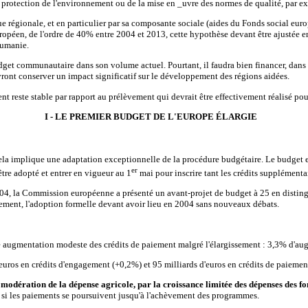
a protection de l'environnement ou de la mise en _uvre des normes de qualité, par e
 régionale, et en particulier par sa composante sociale (aides du Fonds social europ
opéen, de l'ordre de 40% entre 2004 et 2013, cette hypothèse devant être ajustée e
Roumanie
.
et communautaire dans son volume actuel. Pourtant, il faudra bien financer, dans l
vront conserver un impact significatif sur le développement des régions aidées.
ent reste stable par rapport au prélèvement qui devrait être effectivement réalisé po
I - LE PREMIER BUDGET DE L'EUROPE ÉLARGIE
a implique une adaptation exceptionnelle de la procédure budgétaire. Le budget es
er
tre adopté et entrer en vigueur au 1
mai pour inscrire tant les crédits supplémenta
04, la Commission européenne a présenté un avant-projet de budget à 25 en distinguan
iquement, l'adoption formelle devant avoir lieu en 2004 sans nouveaux débats.
 augmentation modeste des crédits de paiement malgré l'élargissement : 3,3% d'aug
uros en crédits d'engagement (+0,2%) et 95 milliards d'euros en crédits de paiemen
odération de la dépense agricole, par la croissance limitée des dépenses des fo
e si les paiements se poursuivent jusqu'à l'achèvement des programmes.