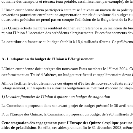
domaine des transports et réseaux (eau potable, assainissement par exemple), de l
L'Union européenne devra participer à cette mise à niveau au moyen de sa politique
ces actions pourraient entraîner une augmentation rapide du volume du budget eur
outre, cette prévision ne prend pas en compte l'adhésion de la Bulgarie et de la 
Les Quinze actuels membres semblent donner leur préférence à un maintien du budg
rejoint l'Union à l'occasion des précédents élargissements. Et ces financements de
La contribution française au budget s'établit à 16,4 milliards d'euros. Ce prélèvem
A - L'adaptation du budget de l'Union à l'élargissement
er
L'Union européenne doit intégrer dix nouveaux Etats membres le 1
mai 2004. Cel
conformément au Traité d'Athènes, un budget rectificatif et supplémentaire devra ê
Afin de faciliter le déroulement de ces étapes et d'éviter de nouveaux débats en 20
l'élargissement, sur lesquels les autorités budgétaires se mettront d'accord polit
1) Le cadre financier de l'Union à quinze : un budget de stagnation
La Commission proposait dans son avant-projet de budget présenté le 30 avril une
Pour l'Europe des Quinze, la Commission proposait un budget de 99,8 milliards d'e
Cette stagnation des engagements pour l'Europe des Quinze s'explique par une m
aides de préadhésion
. En effet, ces aides prennent fin le 31 décembre 2003, mêm