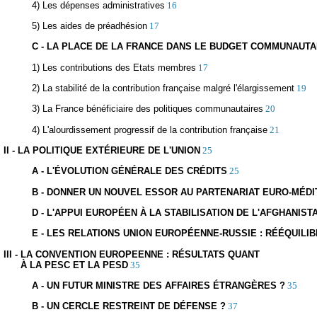
4) Les dépenses administratives
16
5) Les aides de préadhésion
17
C - LA PLACE DE LA FRANCE DANS LE BUDGET COMMUNAUTA
1) Les contributions des Etats membres
17
2) La stabilité de la contribution française malgré l'élargissement
19
3) La France bénéficiaire des politiques communautaires
20
4) L'alourdissement progressif de la contribution française
21
II - LA POLITIQUE EXTÉRIEURE DE L'UNION
25
A - L'ÉVOLUTION GÉNÉRALE DES CRÉDITS
25
B - DONNER UN NOUVEL ESSOR AU PARTENARIAT EURO-MÉD
D - L'APPUI EUROPÉEN À LA STABILISATION DE L'AFGHANIST
E - LES RELATIONS UNION EUROPÉENNE-RUSSIE : RÉÉQUI
III - LA CONVENTION EUROPEENNE : RÉSULTATS QUANT
À LA PESC ET LA PESD
35
A - UN FUTUR MINISTRE DES AFFAIRES ÉTRANGÈRES ?
35
B - UN CERCLE RESTREINT DE DÉFENSE ?
37