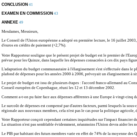
CONCLUSION
41
EXAMEN EN COMMISSION
43
ANNEXE
49
Mesdames, Messieurs,
Le Conseil de l'Union européenne a adopté en première lecture, le 16 juillet 2003
d'euros en crédits de paiement (+2,7%).
Votre Rapporteur souligne que le présent projet de budget est le premier de l'Euro
prévue pour les Quinze, dans laquelle les dépenses consacrées à ces dix pays figur
L'adaptation du budget communautaire à l'élargissement s'est s'effectuée dans le pl
plafond de dépenses pour les années 2000 à 2006, prévoyait un élargissement à six
Le projet de budget est issu de plusieurs étapes : l'accord franco-allemand au Con
Conseil européen de Copenhague, réuni les 12 et 13 décembre 2002.
Comment a-t-on pu faire face aux dépenses afférentes à une Europe à vingt-cinq da
Le surcoût de dépenses est compensé par d'autres facteurs, parmi lesquels la sous-
régionale aux nouveaux membres, cela n'est pas le cas pour la politique agricole
Votre Rapporteur conçoit cependant certaines inquiétudes sur l'impact financier de 
La situation n'est pas semblable évidemment, néanmoins l'Union devra aider les n
Le PIB par habitant des futurs membres varie en effet de 74% de la moyenne des Q