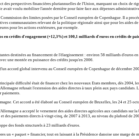
pect des perspectives financières pluriannuelles de l'Union, marquant un choix de 
lle avait voulu mobiliser l'année dernière pour faire face aux dépenses administrative
ar la Commission des limites posées par le Conseil européen de Copenhague. Il a pro
tives communautaires relevant de la politique régionale ainsi que pour les aides de
euros pour les actions extérieures, par exemple.
uros en crédits d'engagement (+12,3%) et 100,1 milliards d'euros en crédits de pa
antes destinées au financement de l'élargissement : environ 58 milliards d'euros en
 avec une montée en puissance des crédits jusqu'en 2006.
base d'un accord global intervenu au Conseil européen de Copenhague de décembre 200
principale difficulté était de financer chez les nouveaux Etats membres, dès 2004, le
lemagne refusait l'extension des aides directes à taux plein aux pays candidats. L
r paiements.
llemagne. Cet accord a été élaboré au Conseil européen de Bruxelles, les 24 et 25 oc
 l'Allemagne a accepté le versement des aides directes agricoles aux candidats sur 
 et des paiements directs à vingt-cinq, de 2007 à 2013, au niveau du plafond de 2006
ppe des fonds structurels à 23 milliards d'euros.
 un « paquet » financier, tout en laissant à la Présidence danoise une marge de m