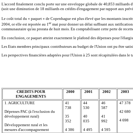
L'accord finalement conclu porte sur une enveloppe globale de 40,853 milliards d
(soit une diminution de 18 milliards en crédits d'engagement par rapport aux prév
Le coût total du « paquet » de Copenhague est plus élevé que les montants inscrit
er
2004, or elle est reportée au 1
mai pour donner un délai suffisant aux ratificatio
communautaire qu'au prorata de huit mois. En comptabilisant cette perte de recette
En conclusion, ce paquet atteint exactement le plafond des dépenses pour l'élargi
Les Etats membres principaux contributeurs au budget de l'Union ont pu être satisfa
Les perspectives financières adaptées pour l'Union à 25 sont récapitulées dans le t
CREDITS POUR
2000
2001
2002
2003
ENGAGEMENTS
1. AGRICULTURE
41
44
46
47 378
738
530
587
Dépenses PAC (à l'exclusion du
42 680
développement rural)
35
40
41
4 698
352
035
992
Développement rural et les
mesures d'accompagnement
4 386
4 495
4 595