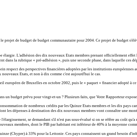
, le projet de budget de budget communautaire pour 2004. Ce projet de budget s'élè
pe élargie. L'adhésion des dix nouveaux Etats membres prenant officiellement effet 
ent dans la rubrique « pré-adhésion », puis une seconde phase, dans laquelle ces dép
ein respect des perspectives financières adoptées par les institutions européennes a
 nouveaux Etats, et non à dix comme c'est aujourd'hui le cas.
seil européen de Bruxelles en octobre 2002, puis le « paquet » financier adopté à c
ns un budget prévu pour vingt-et-un ? Plusieurs faits, que Votre Rapporteur exposer
consommation de nombreux crédits par les Quinze Etats membres et les dix pays candid
, dont les dépenses à destination des dix nouveaux membres vont connaître une mont
l'élargissement, se demandant s'il n'est pas sous-évalué si on se réfère au coût qu'
ouveaux membres, dont le PIB par habitant est inférieur de 40% à la moyenne commun
uinze (Chypre) à 33% pour la Lettonie. Ces pays connaissent un grand besoin d'infr