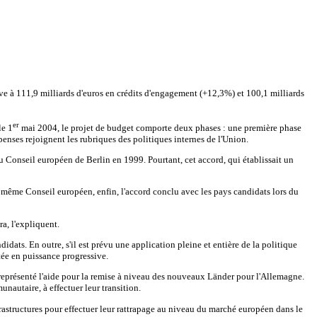
ve à 111,9 milliards d'euros en crédits d'engagement (+12,3%) et 100,1 milliards
er
le 1
mai 2004, le projet de budget comporte deux phases : une première phase
enses rejoignent les rubriques des politiques internes de l'Union.
u Conseil européen de Berlin en 1999. Pourtant, cet accord, qui établissait un
e même Conseil européen, enfin, l'accord conclu avec les pays candidats lors du
a, l'expliquent.
ats. En outre, s'il est prévu une application pleine et entière de la politique
ée en puissance progressive.
a représenté l'aide pour la remise à niveau des nouveaux Länder pour l'Allemagne.
autaire, à effectuer leur transition.
astructures pour effectuer leur rattrapage au niveau du marché européen dans le