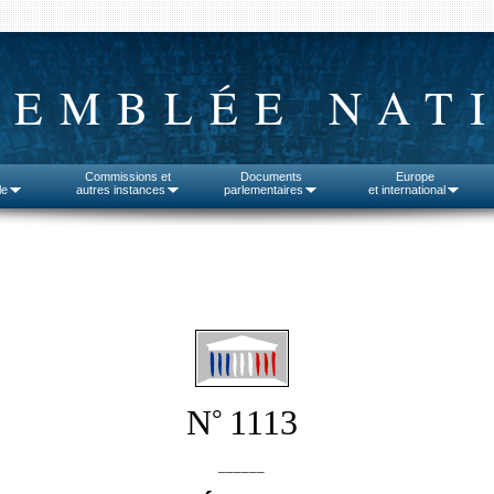
SEMBLÉE NAT
Commissions et
Documents
Europe
le
autres instances
parlementaires
et international
N
1113
°
______