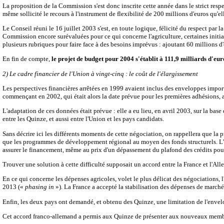
La proposition de la Commission s'est donc inscrite cette année dans le strict res
même sollicité le recours à l'instrument de flexibilité de 200 millions d'euros qu'e
Le Conseil réuni le 16 juillet 2003 s'est, en toute logique, félicité du respect p
Commission encore surévaluées pour ce qui concerne l'agriculture, certaines initia
plusieurs rubriques pour faire face à des besoins imprévus : ajoutant 60 millions d'
En fin de compte,
le projet de budget pour 2004 s'établit à 111,9 milliards d'e
2) Le cadre financier de l'Union à vingt-cinq : le coût de l'élargissement
Les perspectives financières arrêtées en 1999 avaient inclus des enveloppes import
commençant en 2002, qui était alors la date prévue pour les premières adhésions,
L'adaptation de ces données était prévue : elle a eu lieu, en avril 2003, sur la 
entre les Quinze, et aussi entre l'Union et les pays candidats.
Sans décrire ici les différents moments de cette négociation, on rappellera que la 
que les programmes de développement régional au moyen des fonds structurels. L'Al
assurer le financement, même au prix d'un dépassement du plafond des crédits pou
Trouver une solution à cette difficulté supposait un accord entre la France et l'A
En ce qui concerne les dépenses agricoles, volet le plus délicat des négociations,
2013 («
phasing in
»). La France a accepté la stabilisation des dépenses de marché
Enfin, les deux pays ont demandé, et obtenu des Quinze, une limitation de l'envelo
Cet accord franco-allemand a permis aux Quinze de présenter aux nouveaux membres