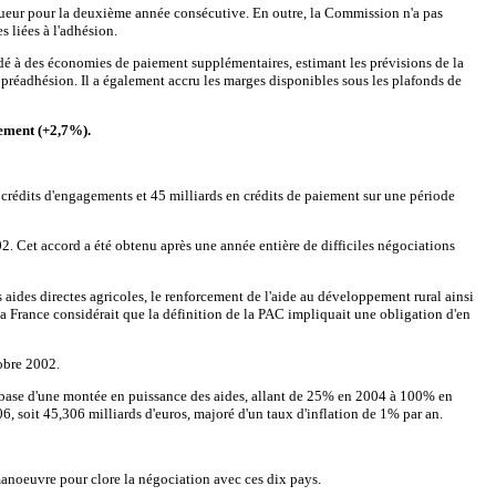
rigueur pour la deuxième année consécutive. En outre, la Commission n'a pas
s liées à l'adhésion.
cédé à des économies de paiement supplémentaires, estimant les prévisions de la
 préadhésion. Il a également accru les marges disponibles sous les plafonds de
iement (+2,7%).
 crédits d'engagements et 45 milliards en crédits de paiement sur une période
2. Cet accord a été obtenu après une année entière de difficiles négociations
s aides directes agricoles, le renforcement de l'aide au développement rural ainsi
a France considérait que la définition de la PAC impliquait une obligation d'en
tobre 2002.
la base d'une montée en puissance des aides, allant de 25% en 2004 à 100% en
, soit 45,306 milliards d'euros, majoré d'un taux d'inflation de 1% par an.
anoeuvre pour clore la négociation avec ces dix pays.