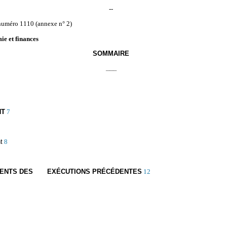
--
 numéro 1110 (annexe n° 2)
e et finances
SOMMAIRE
___
NT
7
t
8
CÉDENTS DES EXÉCUTIONS PRÉCÉDENTES
12