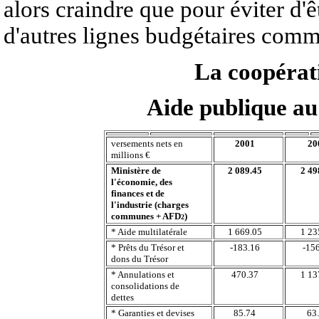
alors craindre que pour éviter d'ê
d'autres lignes budgétaires comm
La coopérat
Aide publique a
versements nets en
2001
20
millions €
Ministère de
2 089.45
2 49
l'économie, des
finances et de
l'industrie (charges
communes + AFD
)
2
* Aide multilatérale
1 669.05
1 23
* Prêts du Trésor et
-183.16
-15
dons du Trésor
* Annulations et
470.37
1 13
consolidations de
dettes
* Garanties et devises
85.74
63